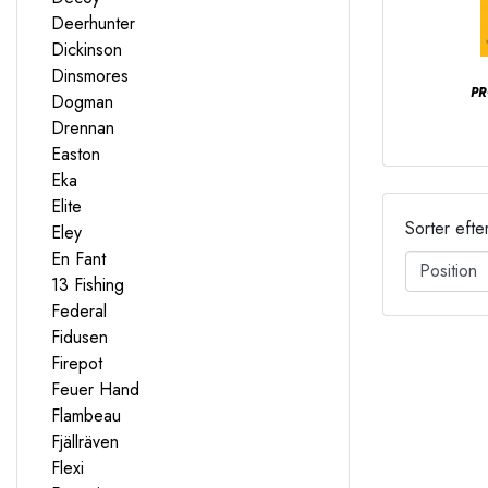
Deerhunter
Dickinson
Dinsmores
PR
Dogman
Drennan
Easton
Eka
Elite
Sorter efte
Eley
En Fant
13 Fishing
Federal
Fidusen
Firepot
Feuer Hand
Flambeau
Fjällräven
Flexi