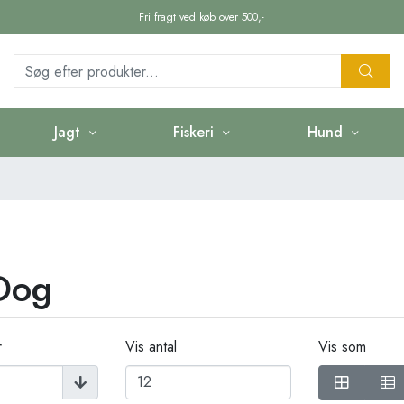
Fri fragt ved køb over 500,-
Jagt
Fiskeri
Hund
Dog
r
Vis antal
Vis som