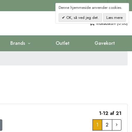
Kontakt
Denne hjemmeside anvender cookies.
OK, så ved jeg det.
Læs mere
0
Indkøbskurv (0.00)
Brands
Outlet
Gavekort
1-12 af 21
1
2