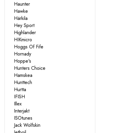
Haunter
Hawke
Härkila
Hey Sport
Highlander
HIKmicro
Hoggs Of Fife
Hornady
Hoppe's
Hunters Choice
Hamskea
Hunttech
Hurtta
IFISH
Illex
Interjakt
ISOtunes
Jack Wolfskin
Jetboil