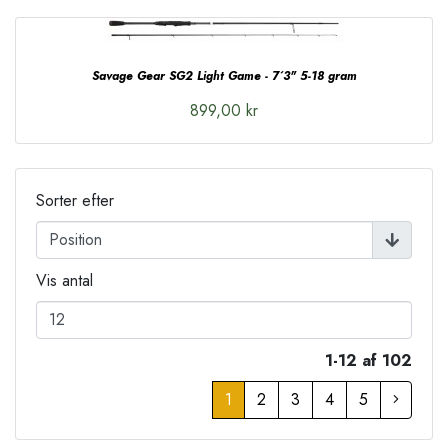
Savage Gear SG2 Light Game - 7´3" 5-18 gram
899,00 kr
Sorter efter
Vis antal
1-12 af 102
1
2
3
4
5