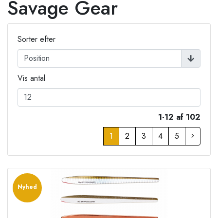
Savage Gear
Sorter efter
Vis antal
1-12 af 102
1
2
3
4
5
Nyhed