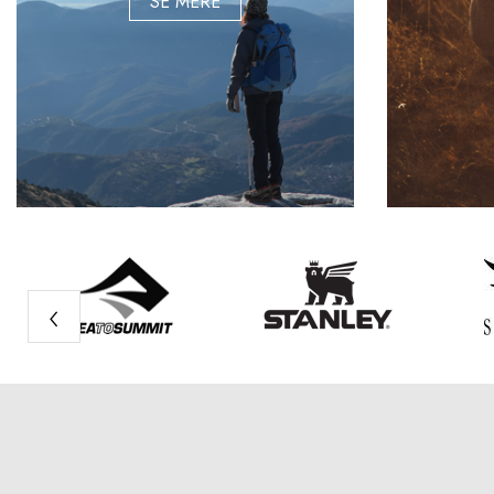
SE MERE
‹