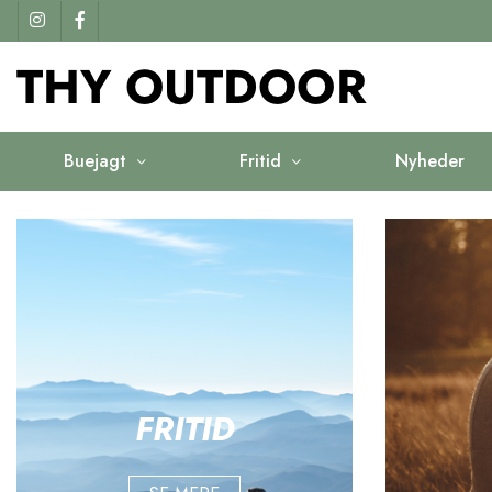
Buejagt
Fritid
Nyheder
FRITID