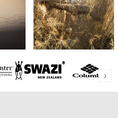
SE MERE
›