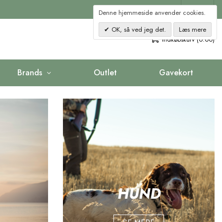
Kontakt
Denne hjemmeside anvender cookies.
OK, så ved jeg det.
Læs mere
0
Indkøbskurv (0.00)
Brands
Outlet
Gavekort
HUND