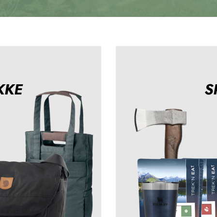
KKE
S