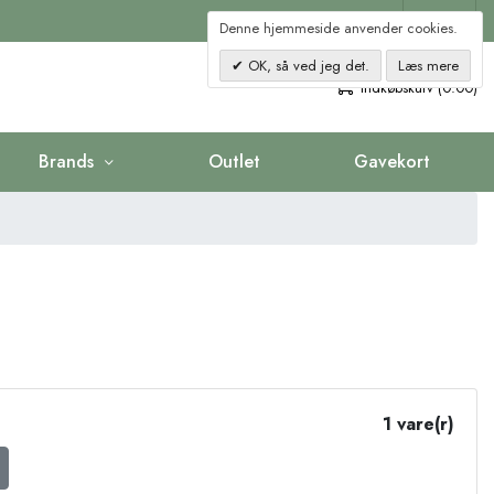
Kontakt
Denne hjemmeside anvender cookies.
OK, så ved jeg det.
Læs mere
0
Indkøbskurv (0.00)
Brands
Outlet
Gavekort
1 vare(r)