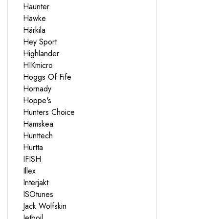
Haunter
Hawke
Härkila
Hey Sport
Highlander
HIKmicro
Hoggs Of Fife
Hornady
Hoppe's
Hunters Choice
Hamskea
Hunttech
Hurtta
IFISH
Illex
Interjakt
ISOtunes
Jack Wolfskin
Jetboil