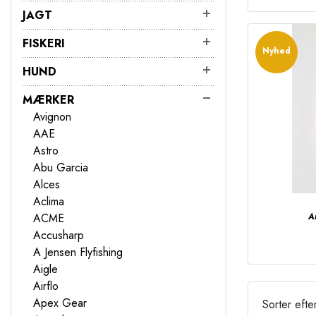
JAGT
FISKERI
Nyhed
HUND
MÆRKER
Avignon
AAE
Astro
Abu Garcia
Alces
Aclima
ACME
A
Accusharp
A Jensen Flyfishing
Aigle
Airflo
Apex Gear
Sorter efte