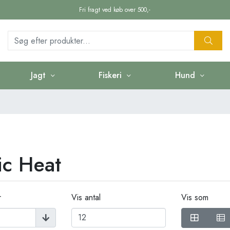
Fri fragt ved køb over 500,-
Jagt
Fiskeri
Hund
ic Heat
r
Vis antal
Vis som