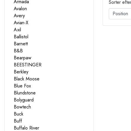
Armada
Sorter efte
Avalon
Avery
Avian-X
Axil
Ballistol
Barnett
B&B
Bearpaw
BEESTINGER
Berkley
Black Moose
Blue Fox
Blundstone
Bolyguard
Bowtech
Buck
Buff
Buffalo River