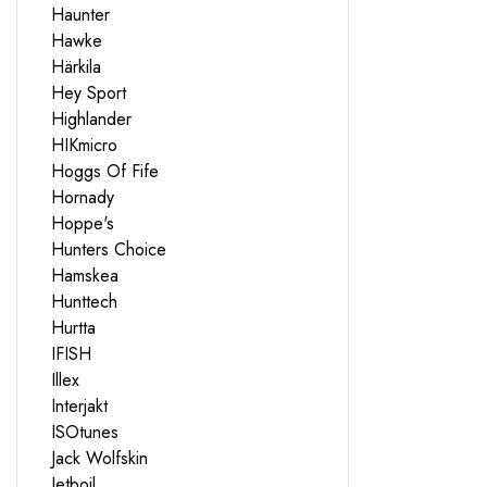
Haunter
Hawke
Härkila
Hey Sport
Highlander
HIKmicro
Hoggs Of Fife
Hornady
Hoppe's
Hunters Choice
Hamskea
Hunttech
Hurtta
IFISH
Illex
Interjakt
ISOtunes
Jack Wolfskin
Jetboil