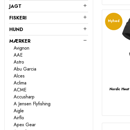
JAGT
FISKERI
Nyhed
HUND
MÆRKER
Avignon
AAE
Astro
Abu Garcia
Alces
Aclima
ACME
Nordic Heat 
Accusharp
A Jensen Flyfishing
Aigle
Airflo
Apex Gear