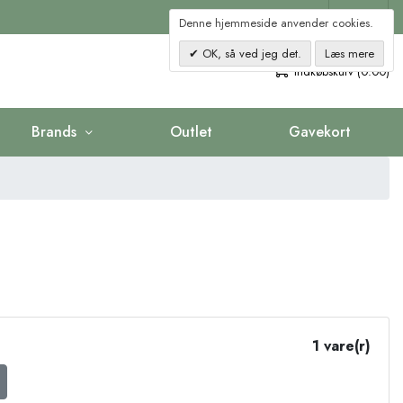
Kontakt
Denne hjemmeside anvender cookies.
OK, så ved jeg det.
Læs mere
0
Indkøbskurv (0.00)
Brands
Outlet
Gavekort
1 vare(r)