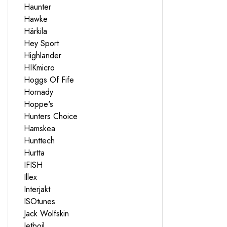
Haunter
Hawke
Härkila
Hey Sport
Highlander
HIKmicro
Hoggs Of Fife
Hornady
Hoppe's
Hunters Choice
Hamskea
Hunttech
Hurtta
IFISH
Illex
Interjakt
ISOtunes
Jack Wolfskin
Jetboil