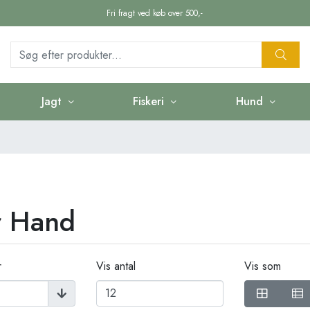
Fri fragt ved køb over 500,-
Jagt
Fiskeri
Hund
r Hand
r
Vis antal
Vis som