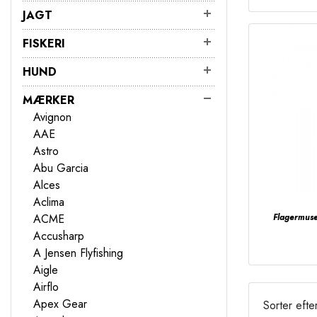
JAGT
FISKERI
HUND
MÆRKER
Avignon
AAE
Astro
Abu Garcia
Alces
Aclima
ACME
Flagermuse
Accusharp
A Jensen Flyfishing
Aigle
Airflo
Apex Gear
Sorter efte