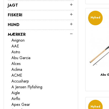
JAGT
FISKERI
Nyhed
HUND
MÆRKER
Avignon
AAE
Astro
Abu Garcia
Alces
Aclima
ACME
Abu Ga
Accusharp
A Jensen Flyfishing
Aigle
Airflo
Apex Gear
Nyhed