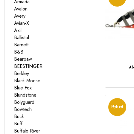
Armada
Avalon
Avery
Avian-X
Axil
Ballistol
Barnett
B&B
Bearpaw
BEESTINGER
Ab
Berkley
Black Moose
Blue Fox
Blundstone
Bolyguard
Nyhed
Bowtech
Buck
Buff
Buffalo River