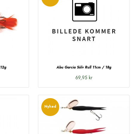
 12g
Abu Garcia Sölv Rull 11cm / 18g
69,95 kr
Nyhed