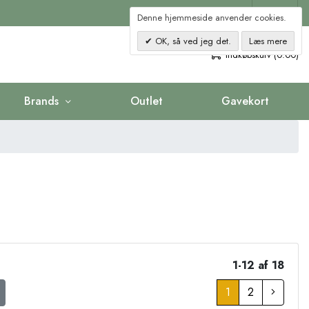
Kontakt
Denne hjemmeside anvender cookies.
OK, så ved jeg det.
Læs mere
0
Indkøbskurv (0.00)
Brands
Outlet
Gavekort
1-12 af 18
1
2