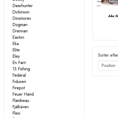
Deerhunter
Dickinson
Abu G
Dinsmores
Dogman
Drennan
Easton
Eka
Elite
Sorter efte
Eley
En Fant
13 Fishing
Federal
Fidusen
Firepot
Feuer Hand
Flambeau
Fjällräven
Flexi