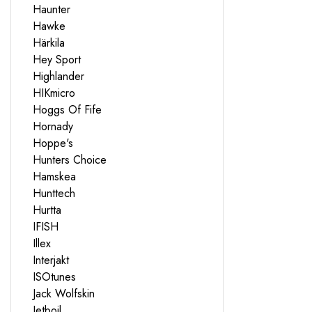
Haunter
Hawke
Härkila
Hey Sport
Highlander
HIKmicro
Hoggs Of Fife
Hornady
Hoppe's
Hunters Choice
Hamskea
Hunttech
Hurtta
IFISH
Illex
Interjakt
ISOtunes
Jack Wolfskin
Jetboil