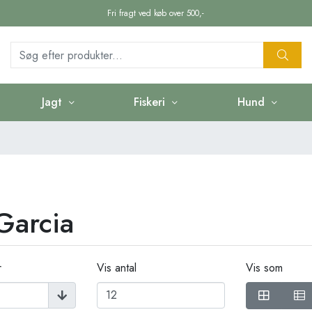
Fri fragt ved køb over 500,-
Jagt
Fiskeri
Hund
Garcia
r
Vis antal
Vis som