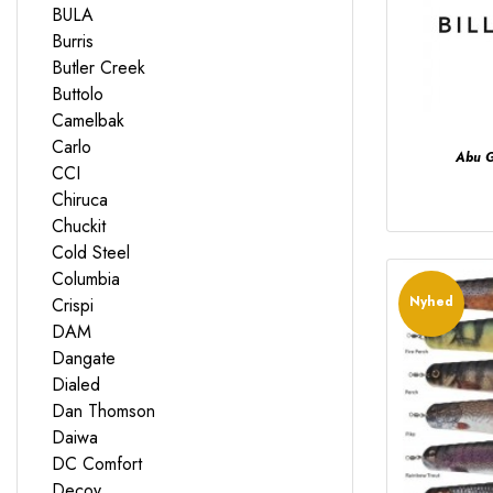
BULA
Burris
Butler Creek
Buttolo
Camelbak
Carlo
Abu G
CCI
Chiruca
Chuckit
Cold Steel
Columbia
Nyhed
Crispi
DAM
Dangate
Dialed
Dan Thomson
Daiwa
DC Comfort
Decoy