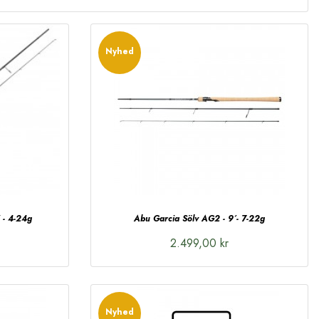
Nyhed
 - 4-24g
Abu Garcia Sölv AG2 - 9´- 7-22g
2.499,00 kr
Nyhed