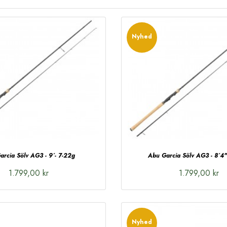
Nyhed
rcia Sölv AG3 - 9´- 7-22g
Abu Garcia Sölv AG3 - 8´4"
1.799,00 kr
1.799,00 kr
Nyhed