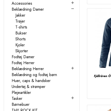
Accessories
Beklædning Damer
Jakker
Trøjer
T-shirts
Bukser
Shorts
Kjoler
Skjorter
Fodtøj Damer
Fodtøj Herrer
Beklædning Herrer
Beklædning og fodtøj børn
Fjällräven 
Huer, caps & handsker
Undertøj & strømper
Plejeartikler
Tasker
Børnebuer
THY ROCK KIT