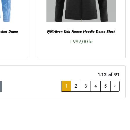
Jacket Dame
Fjällräven Keb Fleece Hoodie Dame Black
1.999,00 kr
1-12 af 91
1
2
3
4
5