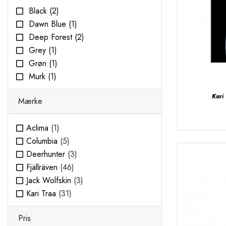
Black
(2)
Dawn Blue
(1)
Deep Forest
(2)
Grey
(1)
Grøn
(1)
Murk
(1)
Navy
(2)
Kari 
Mærke
Royal
(1)
THYME
(1)
Aclima
(1)
Columbia
(5)
Deerhunter
(3)
Fjällräven
(46)
Jack Wolfskin
(3)
Kari Traa
(31)
Seeland
(1)
Pris