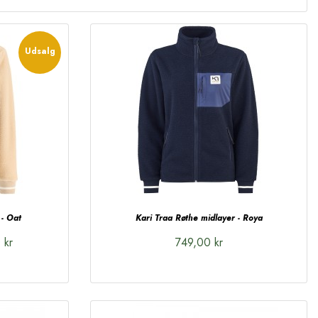
Udsalg
 - Oat
Kari Traa Røthe midlayer - Roya
 kr
749,00 kr