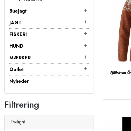
Buejagt
JAGT
FISKERI
HUND
MÆRKER
Outlet
Fjällräven Ö
Nyheder
Filtrering
Twilight