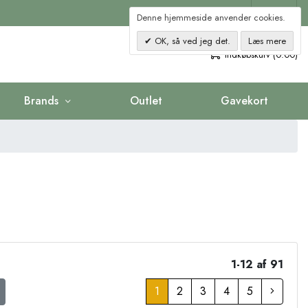
Kontakt
Denne hjemmeside anvender cookies.
OK, så ved jeg det.
Læs mere
0
Indkøbskurv (0.00)
Brands
Outlet
Gavekort
1-12 af 91
1
2
3
4
5