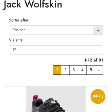
Jack Wolfskin
Sorter efter
Vis antal
1-12 af 81
1
2
3
4
5
Udsalg