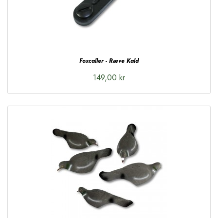
Foxcaller - Ræve Kald
149,00 kr