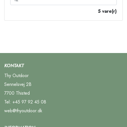
5 vare(r)
KONTAKT
Thy Outdoor
Sennelsvej 2B
7700 Thisted
Tel:
+45 97 92 45 08
web@thyoutdoor.dk