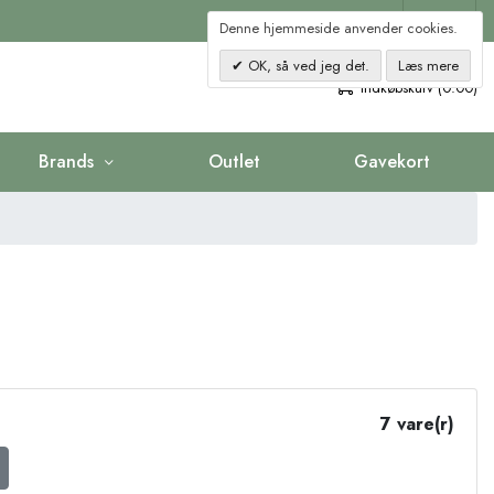
Kontakt
Denne hjemmeside anvender cookies.
OK, så ved jeg det.
Læs mere
0
Indkøbskurv (0.00)
Brands
Outlet
Gavekort
7 vare(r)