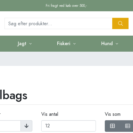
Fri fragt ved køb over 500,-
Jagt
Fiskeri
Hund
lbags
r
Vis antal
Vis som