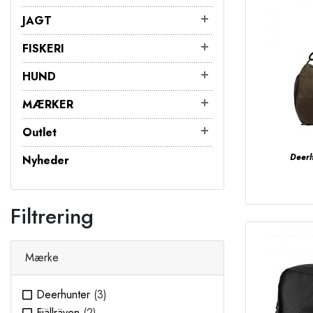
JAGT
FISKERI
HUND
MÆRKER
Outlet
Deerh
Nyheder
Filtrering
Mærke
Deerhunter
(3)
Fjällräven
(2)