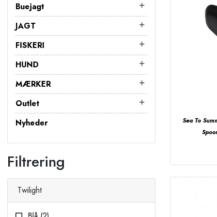
Buejagt
JAGT
FISKERI
HUND
MÆRKER
Outlet
Sea To Summ
Nyheder
Spoon
Filtrering
Twilight
Blå
(2)