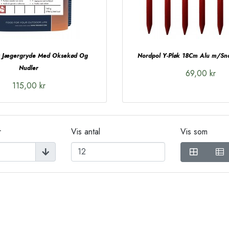
t Jægergryde Med Oksekød Og
Nordpol Y-Pløk 18Cm Alu m/Sno
Nudler
69,00 kr
115,00 kr
r
Vis antal
Vis som