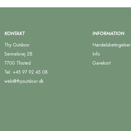
Trangia
(7)
Trek'n eat
(3)
TrekMates
(5)
Trustfire
(2)
Victorinox
(4)
KONTAKT
INFORMATION
Vortex
(1)
Thy Outdoor
Handelsbetingelser
Wolf Camper
(2)
Sennelsvej 2B
Info
7700 Thisted
Gavekort
Tel:
+45 97 92 45 08
web@thyoutdoor.dk