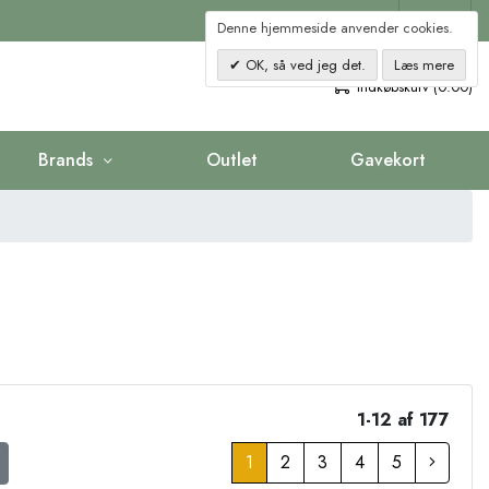
Kontakt
Denne hjemmeside anvender cookies.
OK, så ved jeg det.
Læs mere
0
Indkøbskurv (0.00)
Brands
Outlet
Gavekort
1-12 af 177
1
2
3
4
5