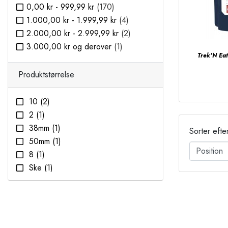
0,00 kr
-
999,99 kr
(170)
Highlander
(2)
1.000,00 kr
-
1.999,99 kr
(4)
Hunttech
(1)
2.000,00 kr
-
2.999,99 kr
(2)
Jetboil
(4)
3.000,00 kr
og derover
(1)
JR Gear
(1)
Trek'N Ea
Kinetic
(1)
Light my fire
(15)
Produktstørrelse
Linaa
(1)
Mora
(3)
10
(2)
Nordpol
(2)
2
(1)
Opinel
(3)
38mm
(1)
Sorter efte
Primus
(2)
50mm
(1)
Ruike
(1)
8
(1)
Sea To Summit
(41)
Ske
(1)
Silva
(3)
Spork
(1)
SOG
(2)
Teske
(1)
Stabilotherm
(6)
S
(1)
Stanley
(12)
M
(2)