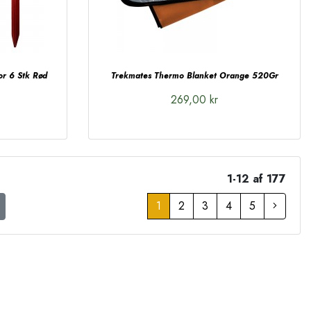
r 6 Stk Rød
Trekmates Thermo Blanket Orange 520Gr
269,00 kr
1-12 af 177
1
2
3
4
5