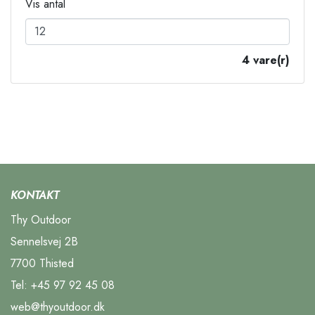
Vis antal
4 vare(r)
KONTAKT
Thy Outdoor
Sennelsvej 2B
7700 Thisted
Tel:
+45 97 92 45 08
web@thyoutdoor.dk