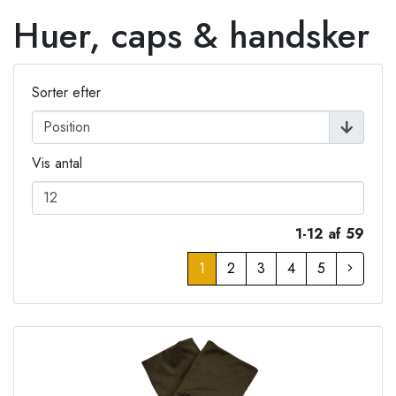
Huer, caps & handsker
Sorter efter
Vis antal
1-12 af 59
1
2
3
4
5