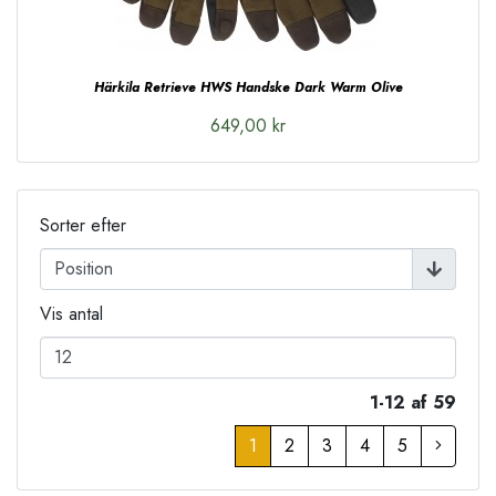
Härkila Retrieve HWS Handske Dark Warm Olive
649,00 kr
Sorter efter
Vis antal
1-12 af 59
1
2
3
4
5