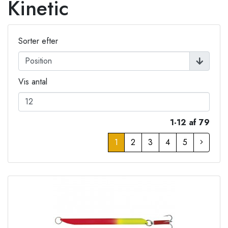
Kinetic
Sorter efter
Vis antal
1-12 af 79
1
2
3
4
5