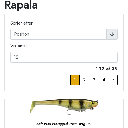
Rapala
Sorter efter
Vis antal
1-12 af 39
1
2
3
4
Soft Peto Prerigged 16cm 45g PEL