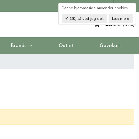
Kontakt
Denne hjemmeside anvender cookies.
OK, så ved jeg det.
Læs mere
0
Indkøbskurv (0.00)
Brands
Outlet
Gavekort