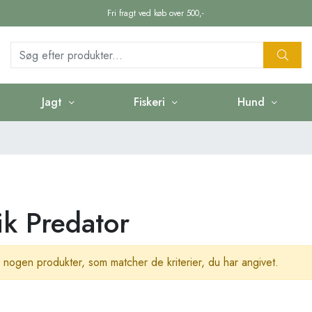
Fri fragt ved køb over 500,-
Jagt
Fiskeri
Hund
k Predator
 nogen produkter, som matcher de kriterier, du har angivet.