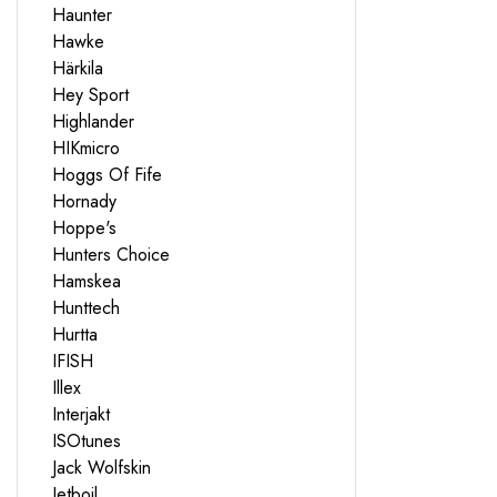
Haunter
Hawke
Härkila
Hey Sport
Highlander
HIKmicro
Hoggs Of Fife
Hornady
Hoppe's
Hunters Choice
Hamskea
Hunttech
Hurtta
IFISH
Illex
Interjakt
ISOtunes
Jack Wolfskin
Jetboil