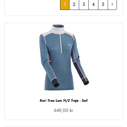
1
2
3
4
5
Kari Traa Lam H/Z Trøje - Sail
649,00 kr