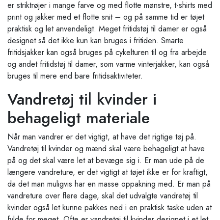
er striktrøjer i mange farve og med flotte mønstre, t-shirts med
print og jakker med et flotte snit – og på samme tid er tøjet
praktisk og let anvendeligt. Meget fritidstøj til damer er også
designet så det ikke kun kan bruges i fritiden. Smarte
fritidsjakker kan også bruges på cykelturen til og fra arbejde
og andet fritidstøj til damer, som varme vinterjakker, kan også
bruges til mere end bare fritidsaktiviteter.
Vandretøj til kvinder i
behageligt materiale
Når man vandrer er det vigtigt, at have det rigtige tøj på.
Vandretøj til kvinder og mænd skal være behageligt at have
på og det skal være let at bevæge sig i. Er man ude på de
længere vandreture, er det vigtigt at tøjet ikke er for kraftigt,
da det man muligvis har en masse oppakning med. Er man på
vandreture over flere dage, skal det udvalgte vandretøj til
kvinder også let kunne pakkes ned i en praktisk taske uden at
fylde for meget. Ofte er vandretøj til kvinder designet i et let