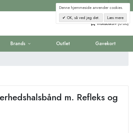
Kontakt
Denne hjemmeside anvender cookies.
OK, så ved jeg det.
Læs mere
0
Indkøbskurv (0.00)
Brands
Outlet
Gavekort
kerhedshalsbånd m. Refleks og