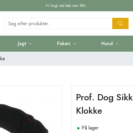
Fri fragt ved køb over 500,-
Jagt
Fiskeri
Hund
kke
Prof. Dog Sik
Klokke
På lager