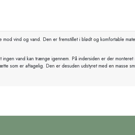
mod vind og vand. Den er fremstillet i blødt og komfortable mater
 ingen vand kan trænge igennem. På indersiden er der monteret net
r hætte som er aftagelig. Den er desuden udstyret med en masse s