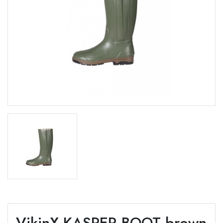
VikinX KASPER BOOT brown