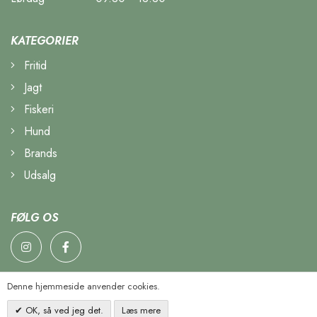
KATEGORIER
Fritid
Jagt
Fiskeri
Hund
Brands
Udsalg
FØLG OS
Denne hjemmeside anvender cookies.
OK, så ved jeg det.
Læs mere