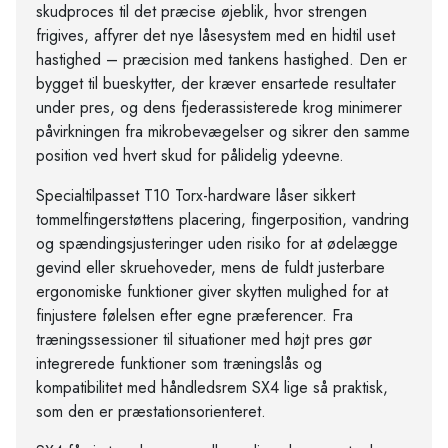
skudproces til det præcise øjeblik, hvor strengen
frigives, affyrer det nye låsesystem med en hidtil uset
hastighed – præcision med tankens hastighed. Den er
bygget til bueskytter, der kræver ensartede resultater
under pres, og dens fjederassisterede krog minimerer
påvirkningen fra mikrobevægelser og sikrer den samme
position ved hvert skud for pålidelig ydeevne.
Specialtilpasset T10 Torx-hardware låser sikkert
tommelfingerstøttens placering, fingerposition, vandring
og spændingsjusteringer uden risiko for at ødelægge
gevind eller skruehoveder, mens de fuldt justerbare
ergonomiske funktioner giver skytten mulighed for at
finjustere følelsen efter egne præferencer. Fra
træningssessioner til situationer med højt pres gør
integrerede funktioner som træningslås og
kompatibilitet med håndledsrem SX4 lige så praktisk,
som den er præstationsorienteret.