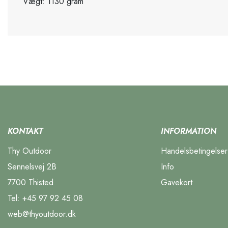
Vægt: 1130 gram
KONTAKT
INFORMATION
Thy Outdoor
Handelsbetingelser
Sennelsvej 2B
Info
7700 Thisted
Gavekort
Tel:
+45 97 92 45 08
web@thyoutdoor.dk