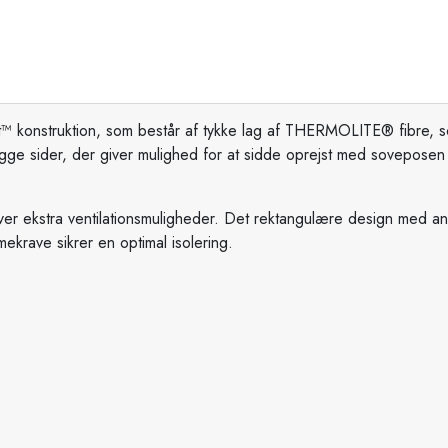
 konstruktion, som består af tykke lag af THERMOLITE® fibre, so
ge sider, der giver mulighed for at sidde oprejst med soveposen t
er ekstra ventilationsmuligheder. Det rektangulære design med a
krave sikrer en optimal isolering.