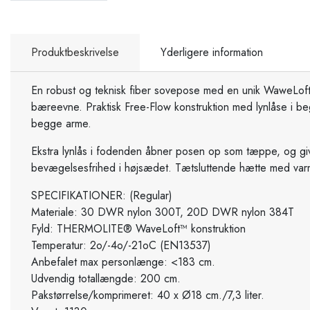
Produktbeskrivelse
Yderligere information
En robust og teknisk fiber sovepose med en unik WaweLoft™
bæreevne. Praktisk Free-Flow konstruktion med lynlåse i beg
begge arme.
Ekstra lynlås i fodenden åbner posen op som tæppe, og giv
bevægelsesfrihed i højsædet. Tætsluttende hætte med varme
SPECIFIKATIONER: (Regular)
Materiale: 30 DWR nylon 300T, 20D DWR nylon 384T
Fyld: THERMOLITE® WaveLoft™ konstruktion
Temperatur: 2o/-4o/-21oC (EN13537)
Anbefalet max personlænge: <183 cm.
Udvendig totallængde: 200 cm.
Pakstørrelse/komprimeret: 40 x Ø18 cm./7,3 liter.