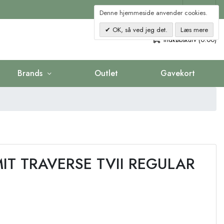
Kontakt
Denne hjemmeside anvender cookies.
OK, så ved jeg det.
Læs mere
0
Indkøbskurv (0.00)
Brands
Outlet
Gavekort
IT TRAVERSE TVII REGULAR