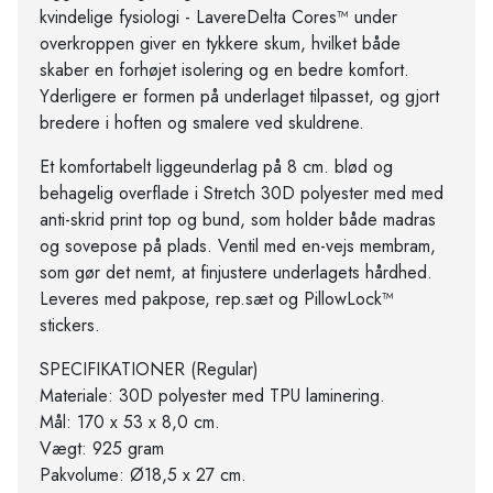
kvindelige fysiologi - LavereDelta Cores™ under
overkroppen giver en tykkere skum, hvilket både
skaber en forhøjet isolering og en bedre komfort.
Yderligere er formen på underlaget tilpasset, og gjort
bredere i hoften og smalere ved skuldrene.
Et komfortabelt liggeunderlag på 8 cm. blød og
behagelig overflade i Stretch 30D polyester med med
anti-skrid print top og bund, som holder både madras
og sovepose på plads. Ventil med en-vejs membram,
som gør det nemt, at finjustere underlagets hårdhed.
Leveres med pakpose, rep.sæt og PillowLock™
stickers.
SPECIFIKATIONER (Regular)
Materiale: 30D polyester med TPU laminering.
Mål: 170 x 53 x 8,0 cm.
Vægt: 925 gram
Pakvolume: Ø18,5 x 27 cm.