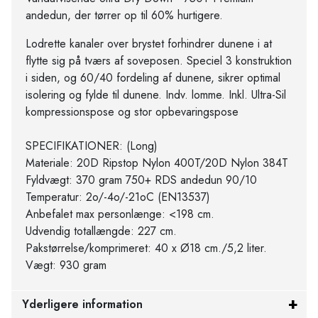
andedun, der tørrer op til 60% hurtigere.
Lodrette kanaler over brystet forhindrer dunene i at
flytte sig på tværs af soveposen. Speciel 3 konstruktion
i siden, og 60/40 fordeling af dunene, sikrer optimal
isolering og fylde til dunene. Indv. lomme. Inkl. Ultra-Sil
kompressionspose og stor opbevaringspose
SPECIFIKATIONER: (Long)
Materiale: 20D Ripstop Nylon 400T/20D Nylon 384T
Fyldvægt: 370 gram 750+ RDS andedun 90/10
Temperatur: 2o/-4o/-21oC (EN13537)
Anbefalet max personlænge: <198 cm.
Udvendig totallængde: 227 cm.
Pakstørrelse/komprimeret: 40 x Ø18 cm./5,2 liter.
Vægt: 930 gram
Yderligere information