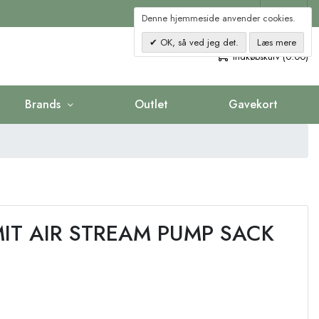
Kontakt
Denne hjemmeside anvender cookies.
OK, så ved jeg det.
Læs mere
0
Indkøbskurv (0.00)
Brands
Outlet
Gavekort
IT AIR STREAM PUMP SACK