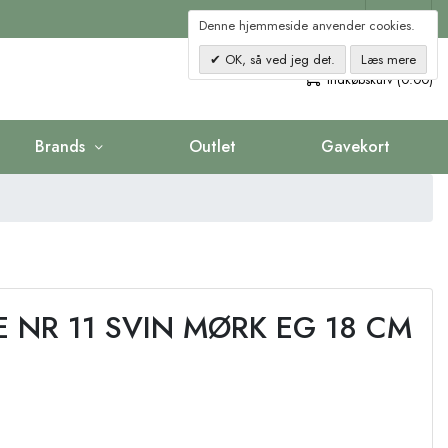
Kontakt
Denne hjemmeside anvender cookies.
OK, så ved jeg det.
Læs mere
0
Indkøbskurv (0.00)
Brands
Outlet
Gavekort
 NR 11 SVIN MØRK EG 18 CM