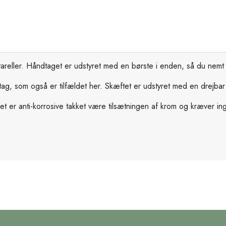
ntareller. Håndtaget er udstyret med en børste i enden, så du nem
ag, som også er tilfældet her. Skæftet er udstyret med en drejbar lås
l. Det er anti-korrosive takket være tilsætningen af krom og kræver 