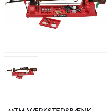
MTM VÆRKSTEDSBÆNK