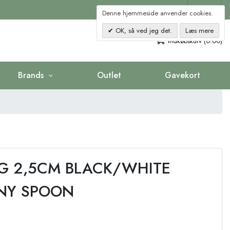
Kontakt
Denne hjemmeside anvender cookies.
OK, så ved jeg det.
Læs mere
0
Indkøbskurv (0.00)
Brands
Outlet
Gavekort
 2G 2,5CM BLACK/WHITE
NY SPOON