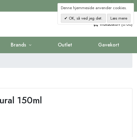
Kontakt
Denne hjemmeside anvender cookies.
OK, så ved jeg det.
Læs mere
0
Indkøbskurv (0.00)
Brands
Outlet
Gavekort
ural 150ml