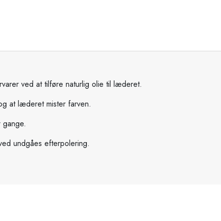
r ved at tilføre naturlig olie til læderet.
 og at læderet mister farven.
r gange.
rved undgåes efterpolering.