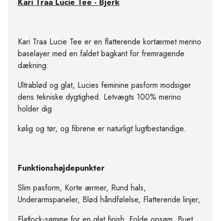
Kari Traa Lucie Tee - Bjerk
Kari Traa Lucie Tee er en flatterende kortærmet merino
baselayer med en faldet bagkant for fremragende
dækning.
Ultrablød og glat, Lucies feminine pasform modsiger
dens tekniske dygtighed. Letvægts 100% merino
holder dig
kølig og tør, og fibrene er naturligt lugtbestandige.
Funktionshøjdepunkter
Slim pasform, Korte ærmer, Rund hals,
Underarmspaneler, Blød håndfølelse, Flatterende linjer,
Flatlock-sømme for en glat finish, Folde opsøm, Buet