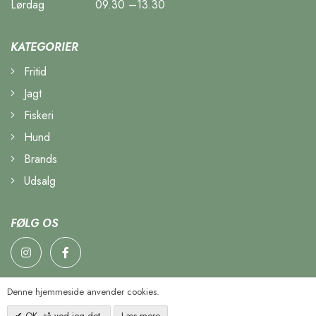
Lørdag
09.30 –13.30
KATEGORIER
Fritid
Jagt
Fiskeri
Hund
Brands
Udsalg
FØLG OS
Denne hjemmeside anvender cookies.
OK, så ved jeg det.
Læs mere