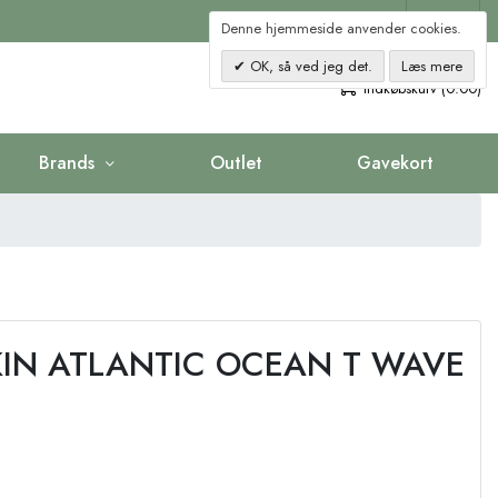
Kontakt
Denne hjemmeside anvender cookies.
OK, så ved jeg det.
Læs mere
0
Indkøbskurv (0.00)
Brands
Outlet
Gavekort
IN ATLANTIC OCEAN T WAVE