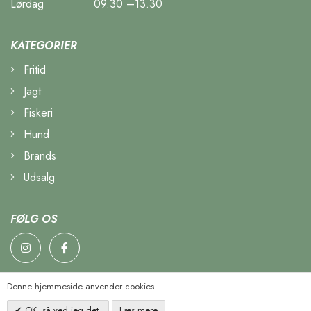
Lørdag
09.30 –13.30
KATEGORIER
Fritid
Jagt
Fiskeri
Hund
Brands
Udsalg
FØLG OS
Denne hjemmeside anvender cookies.
OK, så ved jeg det.
Læs mere