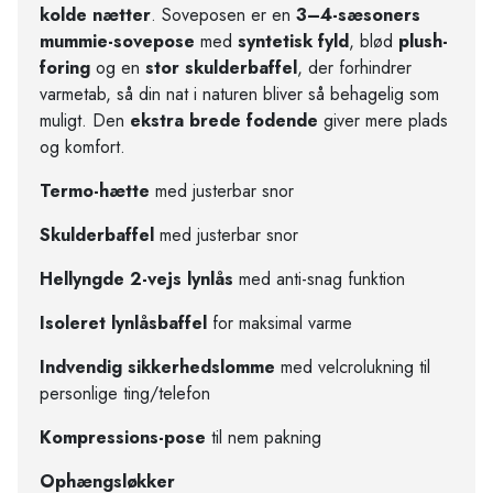
kolde nætter
. Soveposen er en
3–4-sæsoners
mummie-sovepose
med
syntetisk fyld
, blød
plush-
foring
og en
stor skulderbaffel
, der forhindrer
varmetab, så din nat i naturen bliver så behagelig som
muligt. Den
ekstra brede fodende
giver mere plads
og komfort.
Termo-hætte
med justerbar snor
Skulderbaffel
med justerbar snor
Hellyngde 2-vejs lynlås
med anti-snag funktion
Isoleret lynlåsbaffel
for maksimal varme
Indvendig sikkerhedslomme
med velcrolukning til
personlige ting/telefon
Kompressions-pose
til nem pakning
Ophængsløkker