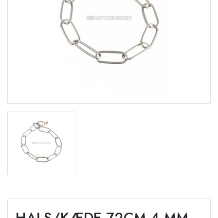
HALS/KÆDE 72CM 4 MM