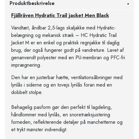
Produktbeskrivelse
Fjällräven Hydratic Trail jacket Men Black
Vandtæt, åndbar 2,5-lags skaljakke med Hydratic-
belægning og mekanisk stræk – HC Hydratic Trail
Jacket M er en enkel og praktisk regnjakke til daglig
brug, der også fungerer godt på vandreture. Lavet af
genanvendt polyester med en PU-membran og PFC-fri
imprægnering.
Den har en justerbar hætte, ventilationsåbninger med
lynlås i siderne og en tovejs lynlås foran med en
dobbelt stolpe.
Behagelig pasform gør den perfekt til lagdeling,
håndlommer med lynlås, en snoretræksjustering
forneden, reflekterende detaljer på manchetterne og
et trykt mønster indvendigt.