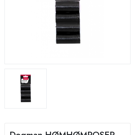
Dogman HØMHØMPOSER