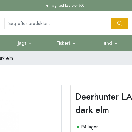
Fri fragt ved køb over 500,-
Jagt
Fiskeri
Hund
rk elm
Deerhunter L
dark elm
På lager