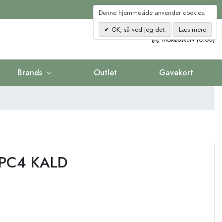
Kontakt
Denne hjemmeside anvender cookies.
OK, så ved jeg det.
Læs mere
0
Indkøbskurv (0.00)
Brands
Outlet
Gavekort
 PC4 KALD