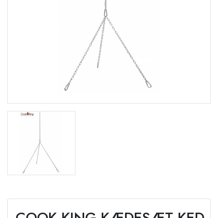
COOK KING KÆDESÆT KED