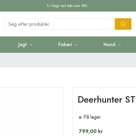
Fri fragt ved køb over 500,-
Jagt
Fiskeri
Hund
Deerhunter S
På lager
799,00 kr