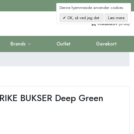
Kontakt
Denne hjemmeside anvender cookies.
OK, så ved jeg det.
Læs mere
0
Indkøbskurv (0.00)
Brands
Outlet
Gavekort
TRIKE BUKSER Deep Green