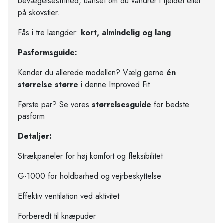
bevægelsesfrihed, uanset om du vandrer i fjeldet eller
på skovstier.
Fås i tre længder:
kort, almindelig og lang
.
Pasformsguide:
Kender du allerede modellen? Vælg gerne
én
størrelse større
i denne Improved Fit
Første par? Se vores
størrelsesguide
for bedste
pasform
Detaljer:
Strækpaneler for høj komfort og fleksibilitet
G-1000 for holdbarhed og vejrbeskyttelse
Effektiv ventilation ved aktivitet
Forberedt til knæpuder